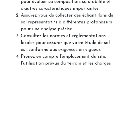
pour évaluer sa composition, sa stabilité et
d’autres caractéristiques importantes.
Assurez vous de collecter des échantillons de
sol représentatifs à différentes profondeurs
pour une analyse précise.
Consultez les normes et réglementations
locales pour assurer que votre étude de sol
est conforme aux exigences en vigueur.
Prenez en compte l’emplacement du site,
l’utilisation prévue du terrain et les charges
qui y seront appliquées lors de l’analyse des
résultats de l’
étude de sol
.
En suivant ces conseils, vous serez mieux préparé
pour comprendre les caractéristiques du sol et
prendre des décisions éclairées pour votre projet.