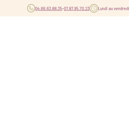
04.66.63.88.35
-
07.87.95.70.23
Lundi au vendred
ET
ÉTUDES DE
G2
SOLETERRE
>
ETUDE DE SOL
>
ETUDE DE SOL G2