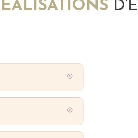
ÉALISATIONS
D’É