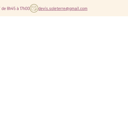
i de 8h45 à 17h00
devis.soleterre@gmail.com
UDE DE SOL
POURQUOI SOLETERRE ?
 SOL