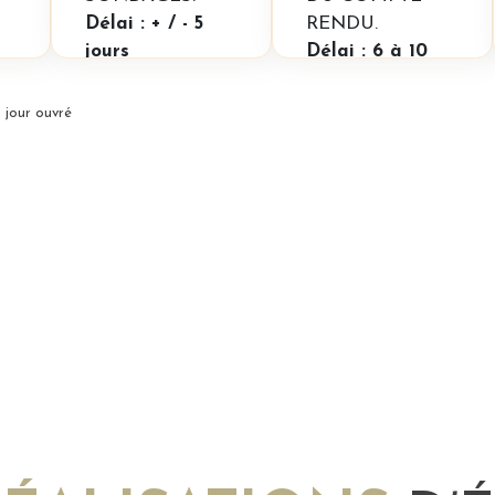
Délai : + / - 5
RENDU.
jours
Délai : 6 à 10
jours
 jour ouvré