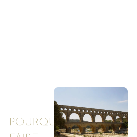
ÉTUDES DE SOL
DANS LE
VAUCLUSE
SOLETERRE
>
VILLE VAUCLUSE
POURQUOI