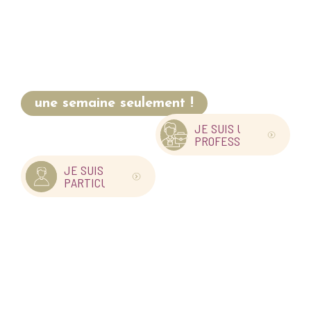
BESOIN D'UNE
ÉTUDE
DE SOL ?
Sur votre terrain dans
une semaine seulement !
JE SUIS UN
PROFESSIONNEL
JE SUIS UN
PARTICULIER