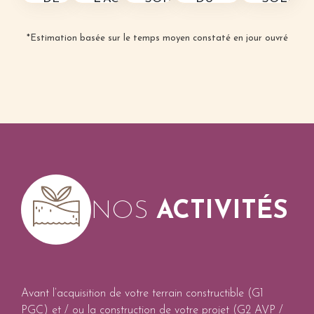
DEVIS.
(50%).
Délai
COMPTE
DE
Délai
Délai
:
RENDU.
LA
*Estimation basée sur le temps moyen constaté en jour ouvré
:
:
+/-
Délai
FACTURE
1
1
5
: 6
Délai
jour
jour
jours
à
:
10
1
jours
jour
NOS
ACTIVITÉS
Avant l’acquisition de votre terrain constructible (G1
PGC) et / ou la construction de votre projet (G2 AVP /