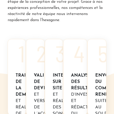
étape de la conception de votre projet. Grace à nos
expériences professionnelles, nos compétences et la
réactivité de notre équipe nous intervenons
rapidement dans l’hexagone.
1
2
3
4
5
TRAITEMENT
VALIDATION
INTERVENTION
ANALYSE
ENVOI
DE
DE
SUR
DES
DU
LA
DEVIS
SITE
RÉSULTATS
COMPT
DEMANDE
ET
ET
D’INVESTIGATION
RENDU
ET
VERSEMENT
RÉALISATION
ET
SUITE
RÉALISATION
DE
DES
RÉDACTION
AU
DE
L’ACOMPTE
SONDAGES.
DU
SOLDE