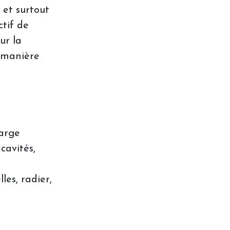
 et surtout
ctif de
ur la
e manière
harge
cavités,
es, radier,