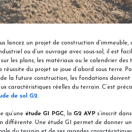
us lancez un projet de construction d’immeuble, 
dustriel ou d’un ouvrage avec sous-sol, il est faci
sur les plans, les matériaux ou le calendrier des 
a réussite du projet se joue d’abord sous terre. P
é de la future construction, les fondations doivent
x caractéristiques réelles du terrain. C’est préc
ude de sol G2
.
ée qu’une
étude G1 PGC
, la
G2 AVP
s’inscrit dan
en différente. Une étude G1 permet de donner u
bale du terrain et de ses grandes caractéristiques