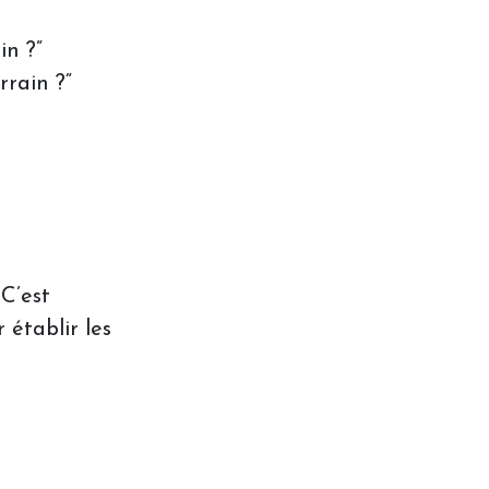
in ?”
rrain ?“
 C’est
 établir les