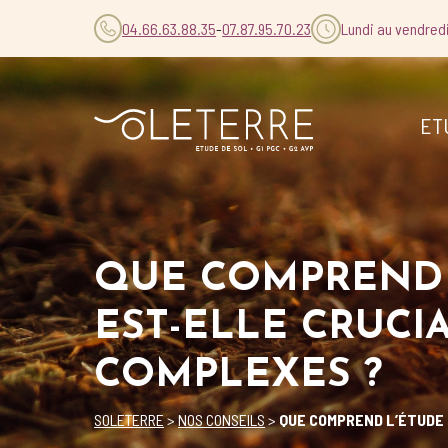
04.66.63.88.35
-
07.87.95.70.23
Lundi au vendred
ET
QUE COMPREND 
EST-ELLE CRUCI
COMPLEXES ?
SOLETERRE
>
NOS CONSEILS
>
QUE COMPREND L’ÉTUDE 