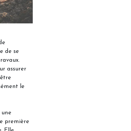
de
le de se
travaux.
our assurer
 être
isément le
s une
ne première
. Elle