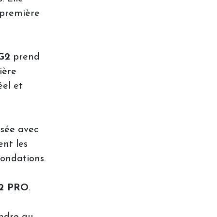
 première
G2
prend
ière
el et
isée avec
ent les
fondations.
2 PRO
.
ondre au