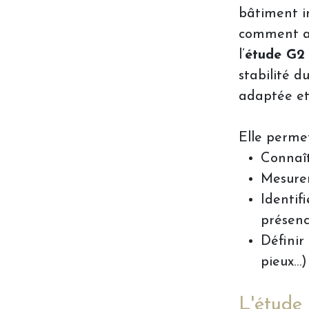
bâtiment in
comment ada
l’
étude G2
stabilité 
adaptée et 
Elle perme
Connaît
Mesurer
Identif
présenc
Définir
pieux…)
L'étude 