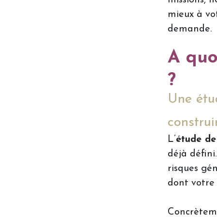
mieux à vo
demande.
A quo
?
Une étu
construi
L’
étude de
déjà défin
risques gén
dont votre 
Concrèteme