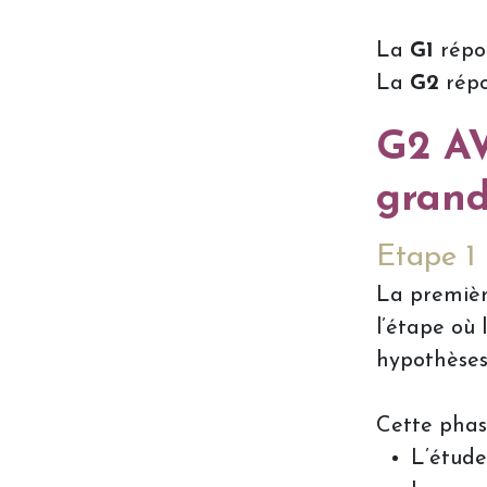
La
G1
répon
La
G2
répo
G2 AV
grand
Etape 1
La premièr
l’étape où 
hypothèses
Cette phas
L’étude