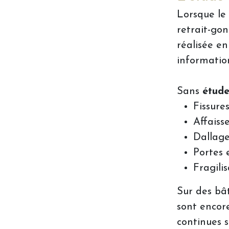
Lorsque le 
retrait-go
réalisée en
information
Sans
étud
Fissure
Affais
Dallage
Portes 
Fragili
Sur des bât
sont encore
continues su