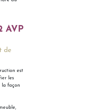
G2 AVP
t de
ruction est
ier les
 la façon
mmeuble,