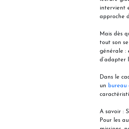
intervient
approche d
Mais dès qu
tout son se
générale :
d’adapter 
Dans le cad
un
bureau 
caractérist
A savoir : 
Pour les au
missions, n