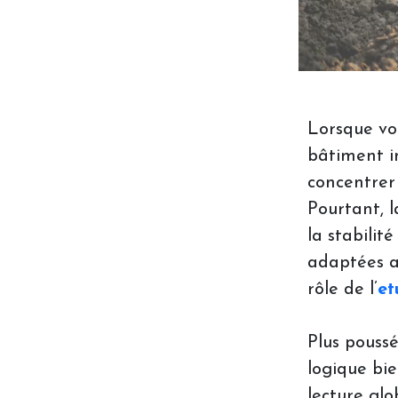
Lorsque vo
bâtiment in
concentrer 
Pourtant, l
la stabilit
adaptées au
rôle de l’
et
Plus pouss
logique bi
lecture glo