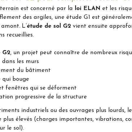
terrain est concerné par la
loi ELAN
et les risq
nflement des argiles, une étude G1 est généralem
 amont. L’
étude de sol G2
vient ensuite approfon
s recueillies.
e G2
, un projet peut connaître de nombreux risqu
s dans les murs
sement du bâtiment
 qui bouge
et fenêtres qui se déforment
sation progressive de la structure
iments industriels ou des ouvrages plus lourds, l
 plus élevés (charges importantes, vibrations, co
r le sol).